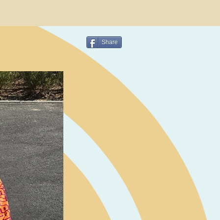
our car
inside out instead and the bag will
 webbing or buckles) anywhere so
ite bag to be checked in as
Share
e market look as good, are built
any possible various and smart