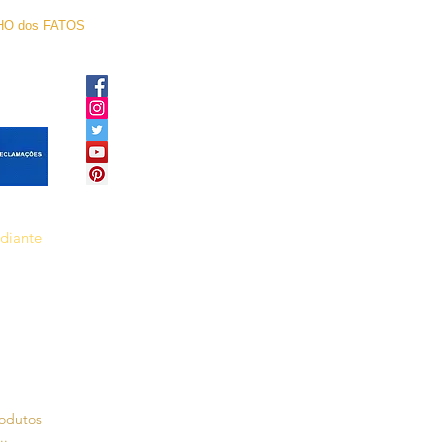
O dos FATOS
ediante
rodutos
..