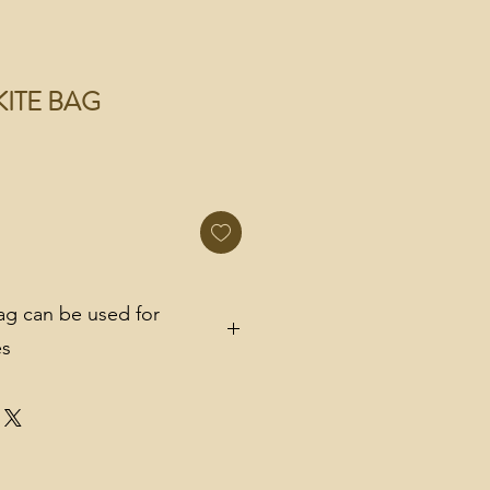
KITE BAG
g can be used for
es
ly and it can be used as:
re to store your wetsuit and
 have no change mat and your kite