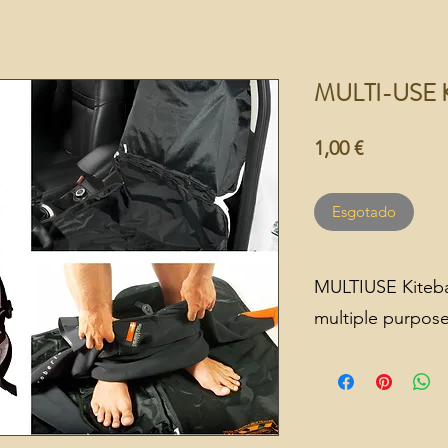
MULTI-USE 
Preço
1,00 €
Esgotado
MULTIUSE Kiteba
multiple purpos
Open it up complete
1. A change mat whe
harness in case you
is dry.