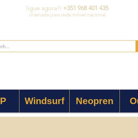
ligue agora!!
+351 968 401 435
chamada para rede móvel nacional
 P
Windsurf
Neopren
O