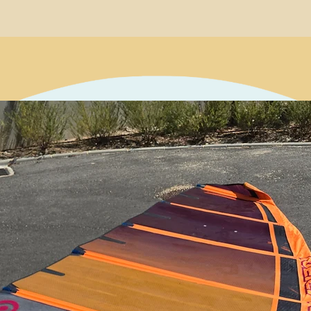
2. A seat cover for y
3. Zip it up totally 
have no loose ends(
can be the perfect k
luggage.
No other bags on th
tough and have so m
applications of use.