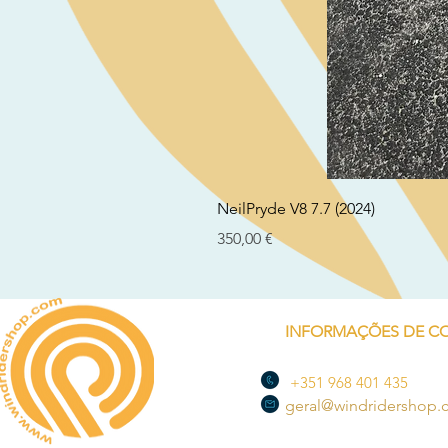
NeilPryde V8 7.7 (2024)
Preço
350,00 €
INFORMAÇÕES DE C
+351 968 401 435
geral@windridershop