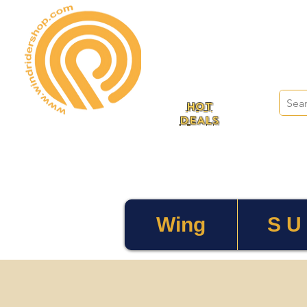
HOT
DEALS
Wing
S U