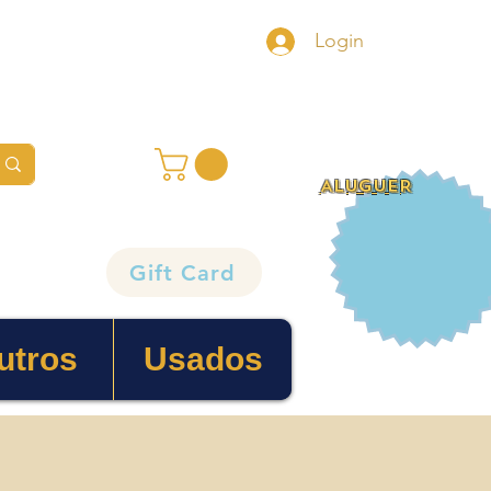
Login
ALUGUER
Gift Card
utros
Usados