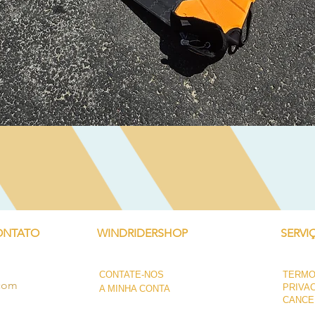
Visualização rápida
ONTATO
WINDRIDERSHOP
SERVI
CONTATE-NOS
TERMO
.com
PRIVA
A MINHA CONTA
CANCE