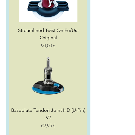
Streamlined Twist On Eu/Us-
Original
Preço
90,00 €
Baseplate Tendon Joint HD (U-Pin)
V2
Preço
69,95 €