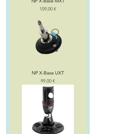
NP X-Base MXT
Preço
109,00 €
NP X-Base UXT
Preço
99,00 €