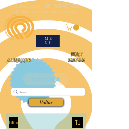
ligue agora!!
+351 968 401 435
chamada para rede móvel nacional
ME
NU
HOT
DEALS
ALUGUER
Gift Card
Voltar
Filtro