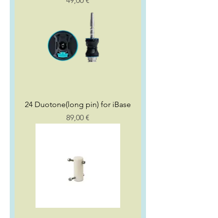
49,00 €
24 Duotone(long pin) for iBase
Preço
89,00 €