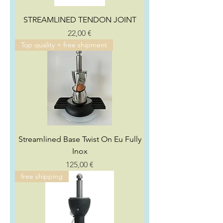
STREAMLINED TENDON JOINT
Preço
22,00 €
Top quality + free shipment
Streamlined Base Twist On Eu Fully
Inox
Preço
125,00 €
free shipping