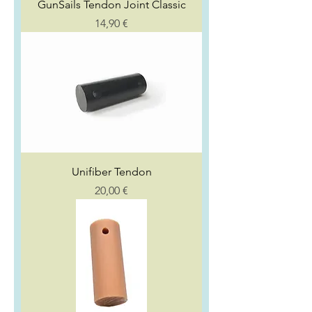
GunSails Tendon Joint Classic
Preço
14,90 €
Unifiber Tendon
Preço
20,00 €