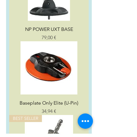
NP POWER UXT BASE
Preço
79,00 €
Baseplate Only Elite (U-Pin)
Preço
34,94 €
BEST SELLER