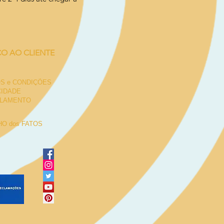
ÇO AO CLIENTE
S e CONDIÇÕES
CIDADE
LAMENTO
O dos FATOS