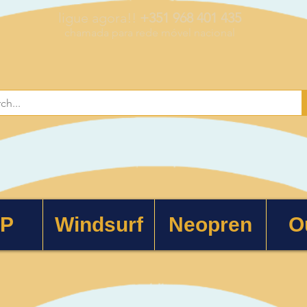
ligue agora!!
+351 968 401 435
chamada para rede móvel nacional
 P
Windsurf
Neopren
O