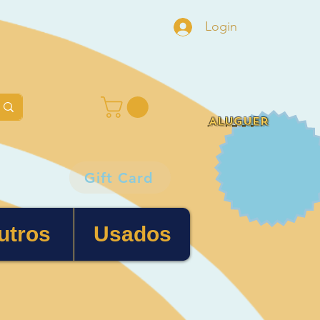
Login
ALUGUER
Gift Card
utros
Usados