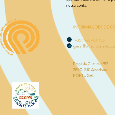
nossa conta.
INFORMAÇÕES DE C
+351 968 401 435
geral@windridershop
Praça da Cultura nº87
2890-510 Alcochete
PORTUGAL