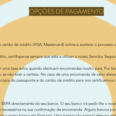
OPÇÕES DE PAGAMENTO
artão de crédito (VISA, Mastercard) online e acelerar o processo
ito, certifique-se sempr
e que está a utilizar o nosso Servidor Segur
uma taxa extra quando efectuam encomendas noutro país. Por favo
o se não tiver a certeza. No caso de uma encomenda de valor elev
cópia do passaporte e do cartão de crédito para nos certificarmos
a SEPA directamente do seu banco. O seu banco irá pedir-lhe o nos
es necessários na sua confirmação de encomenda. Alguns bancos p
ara o nosso banco em Portugal. Uma transacção normal demora entr