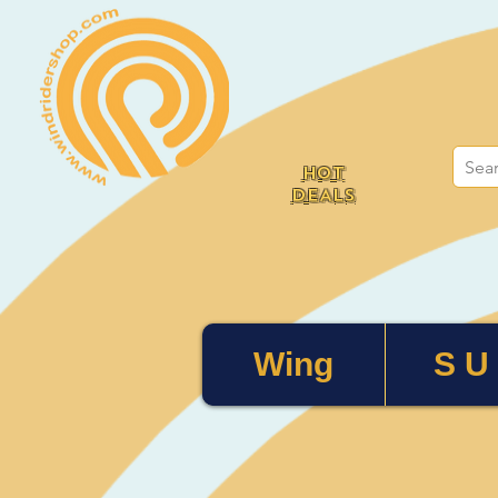
HOT
DEALS
Wing
S U