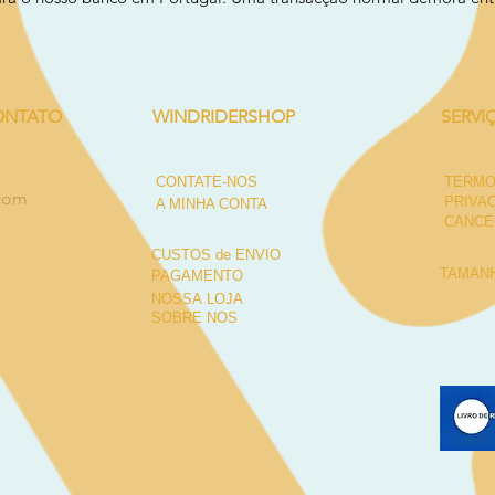
ONTATO
WINDRIDERSHOP
SERVI
CONTATE-NOS
TERMO
.com
PRIVA
A MINHA CONTA
CANCE
CUSTOS de ENVIO
TAMANH
PAGAMENTO
NOSSA LOJA
SOBRE NÓS