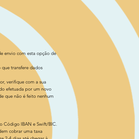
 de envio com esta opção de
o que transfere dados
r, verifique com a sua
ado efetuada por um novo
 de que não é feito nenhum
so Código IBAN e Swift/BIC.
odem cobrar uma taxa
e 2-4 dias até chegar à