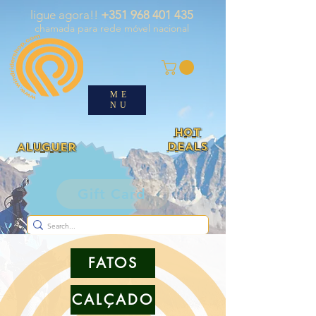
ligue agora!!
+351 968 401 435
chamada para rede móvel nacional
ME
NU
HOT
DEALS
ALUGUER
Gift Card
FATOS
CALÇADO