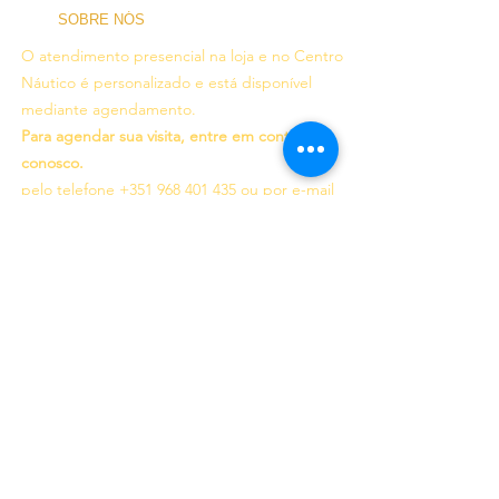
SOBRE NÓS
O atendimento presencial na loja e no Centro
Náutico é personalizado e está disponível
mediante agendamento.
Para agendar sua visita, entre em contato
conosco.
pelo telefone
+351 968 401 435
ou por e-mail
para
geral@windridershop.com
A nossa loja online tem ajudado clientes de
todo o mundo, oferecendo os melhores
produtos e o serviço mais profissional para os
seguintes desportos:
windsurf, kitesurf, SUP,
wing ...