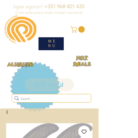
ligue agora!!
+351 968 401 435
chamada para rede móvel nacional
ME
NU
HOT
DEALS
ALUGUER
Gift Card