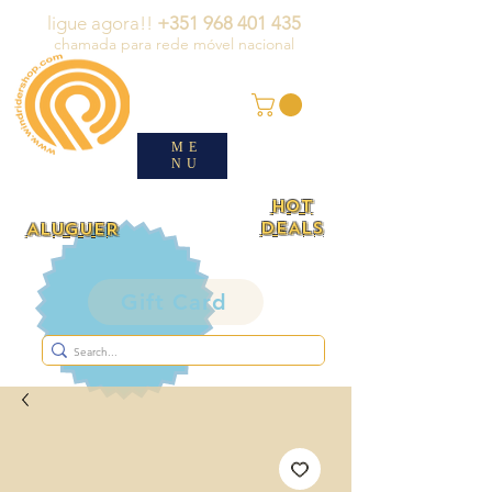
ligue agora!!
+351 968 401 435
chamada para rede móvel nacional
ME
NU
HOT
DEALS
ALUGUER
Gift Card