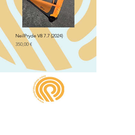
NeilPryde V8 7.7 (2024)
Neil Pryde Fusion 7.0 2
Preço
Preço
350,00 €
250,00 €