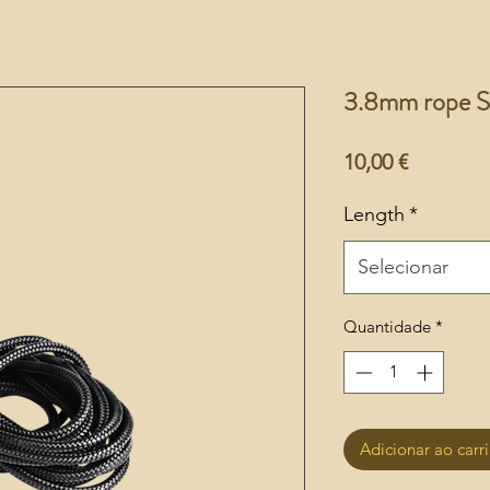
3.8mm rope
Preço
10,00 €
Length
*
Selecionar
Quantidade
*
Adicionar ao carr