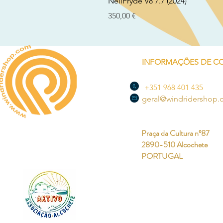
NeilPryde V8 7.7 (2024)
Preço
350,00 €
INFORMAÇÕES DE C
+351 968 401 435
geral@windridershop
Praça da Cultura nº87
2890-510 Alcochete
PORTUGAL