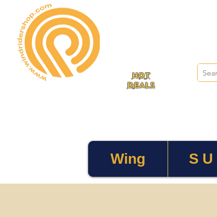
HOT
DEALS
Wing
S U