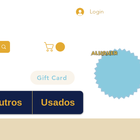
Login
ALUGUER
Gift Card
utros
Usados