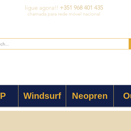
ligue agora!!
+351 968 401 435
chamada para rede móvel nacional
 P
Windsurf
Neopren
O