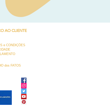
Neil Pryde Fusion 7.0 2023
Preço
250,00 €
ÇO AO CLIENTE
S e CONDIÇÕES
CIDADE
LAMENTO
O dos FATOS