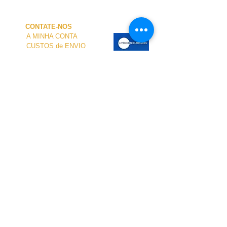
CONTATE-NOS
A MINHA CONTA
CUSTOS de ENVIO
PAGAMENTO
NOSSA LOJA
TERMOS e CONDIÇÕES
PRIVACIDADE
CANCELAMENTO
TAMANHO dos FATOS
SOBRE NÓS
O atendimento presencial na loja e no Centro
Náutico é personalizado e está disponível
mediante agendamento.
Para agendar sua visita, entre em contato
conosco.
pelo telefone
+351 968 401 435
ou por e-mail