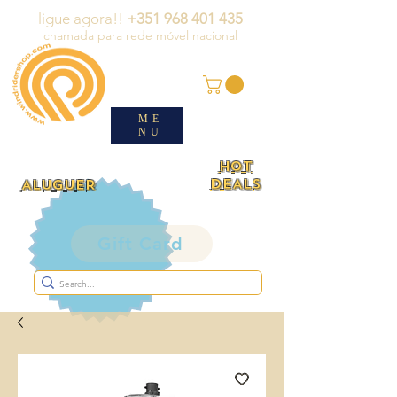
ligue agora!!
+351 968 401 435
chamada para rede móvel nacional
ME
NU
HOT
DEALS
ALUGUER
Gift Card