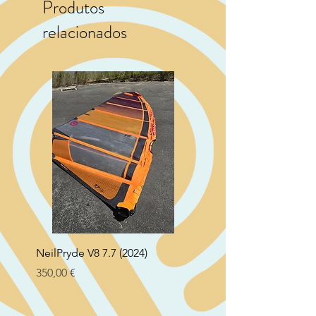
Produtos
relacionados
NeilPryde V8 7.7 (2024)
Neil Pryde Fusion 7.0 2
Preço
Preço
350,00 €
250,00 €