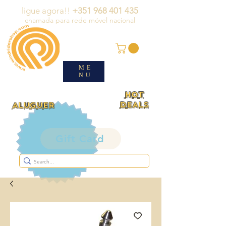
ligue agora!!
+351 968 401 435
chamada para rede móvel nacional
ME
NU
HOT
DEALS
ALUGUER
Gift Card