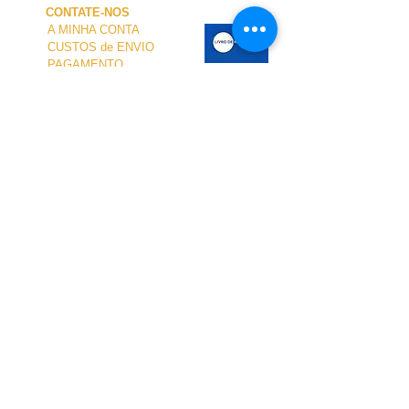
CONTATE-NOS
A MINHA CONTA
CUSTOS de ENVIO
PAGAMENTO
NOSSA LOJA
TERMOS e CONDIÇÕES
PRIVACIDADE
CANCELAMENTO
TAMANHO dos FATOS
SOBRE NÓS
O atendimento presencial na loja e no Centro
Náutico é personalizado e está disponível
mediante agendamento.
Para agendar sua visita, entre em contato
conosco.
pelo telefone
+351 968 401 435
ou por e-mail
para
geral@windridershop.com
A nossa loja online tem ajudado clientes de