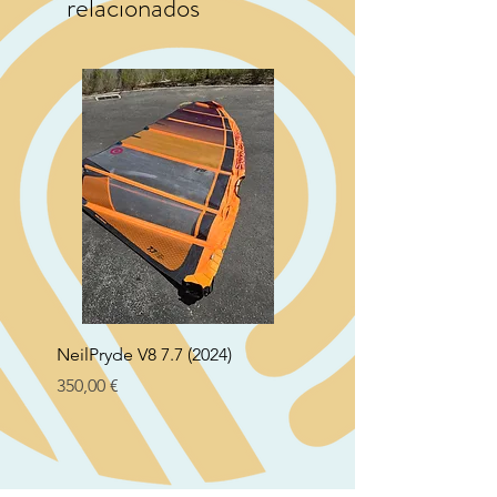
relacionados
NeilPryde V8 7.7 (2024)
Neil Pryde Fusion 7.0 2
Preço
Preço
350,00 €
250,00 €