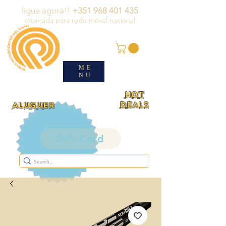
ligue agora!!
+351 968 401 435
chamada para rede móvel nacional
ME
NU
HOT
DEALS
ALUGUER
Gift Card