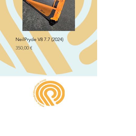
NeilPryde V8 7.7 (2024)
Neil Pryde Fusion 7.0 2
Preço
Preço
350,00 €
250,00 €