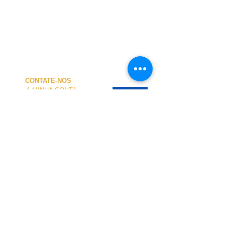
CONTATE-NOS
A MINHA CONTA
CUSTOS de ENVIO
PAGAMENTO
NOSSA LOJA
TERMOS e CONDIÇÕES
PRIVACIDADE
CANCELAMENTO
TAMANHO dos FATOS
SOBRE NÓS
O atendimento presencial na loja e no Centro
Náutico é personalizado e está disponível