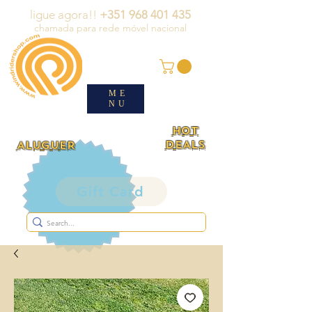
ligue agora!!
+351 968 401 435
chamada para rede móvel nacional
ME
NU
HOT
DEALS
ALUGUER
Gift Card