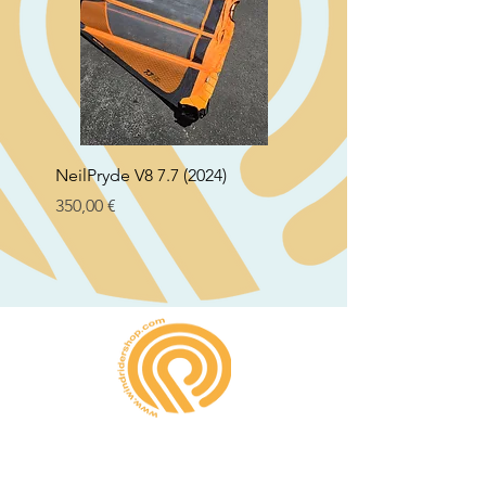
NeilPryde V8 7.7 (2024)
Neil Pryde Fusion 7.0 2
Preço
Preço
350,00 €
250,00 €