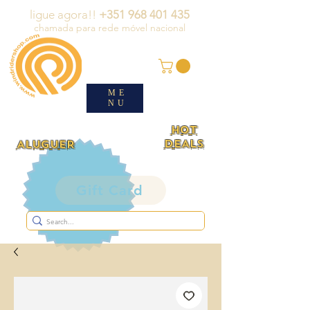
ligue agora!!
+351 968 401 435
chamada para rede móvel nacional
ME
NU
HOT
DEALS
ALUGUER
Gift Card