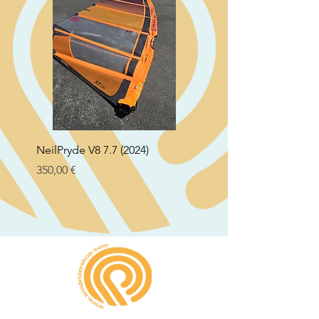
NeilPryde V8 7.7 (2024)
Neil Pryde Fusion 7.0 2
Preço
Preço
350,00 €
250,00 €