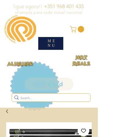
ligue agora!!
+351 968 401 435
chamada para rede móvel nacional
ME
NU
HOT
DEALS
ALUGUER
Gift Card