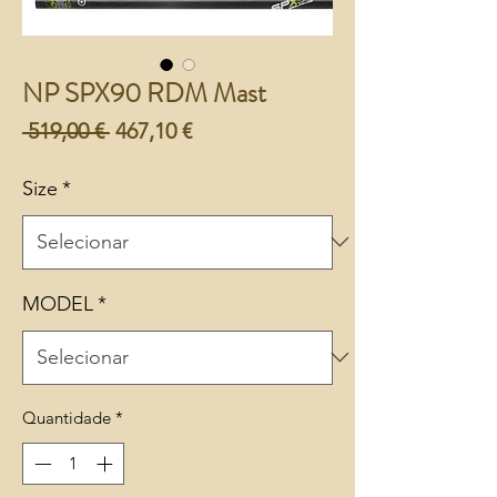
NP SPX90 RDM Mast
Preço
Preço
 519,00 € 
467,10 €
normal
promocional
Size
*
MODEL
*
Quantidade
*