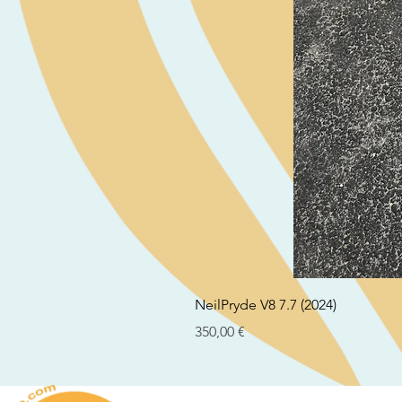
NeilPryde V8 7.7 (2024)
Preço
350,00 €