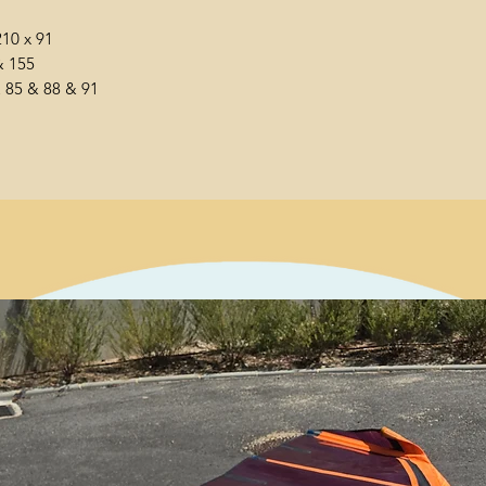
210 x 91
& 155
& 85 & 88 & 91