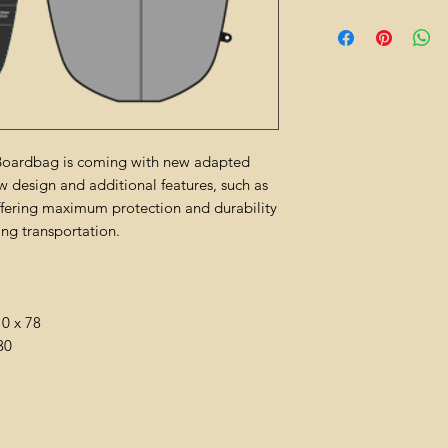
Boardbag is coming with new adapted
w design and additional features, such as
ffering maximum protection and durability
ing transportation.
10 x 78
30