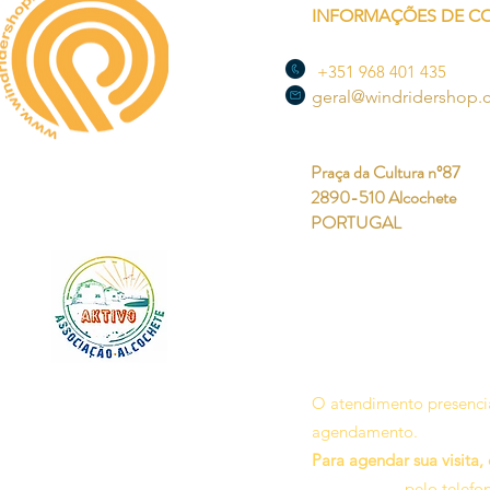
INFORMAÇÕES DE C
+351 968 401 435
geral@windridershop
Praça da Cultura nº87
2890-510 Alcochete
PORTUGAL
O atendimento presencia
agendamento.
Para agendar sua visita,
pelo telefo