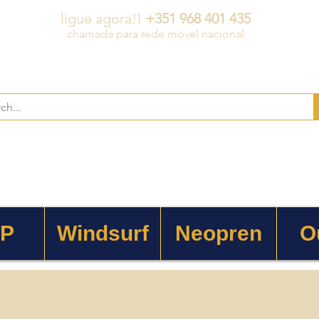
ligue agora!!
+351 968 401 435
chamada para rede móvel nacional
 P
Windsurf
Neopren
O