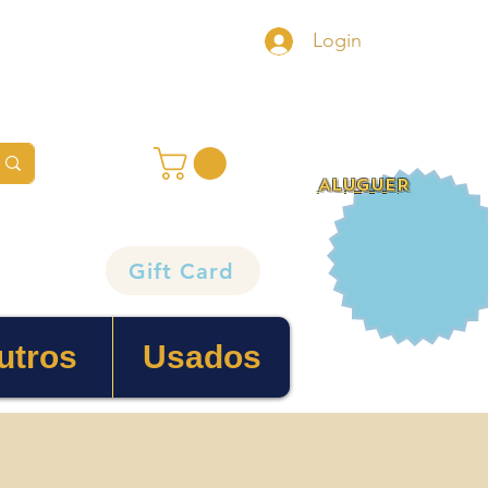
Login
ALUGUER
Gift Card
utros
Usados