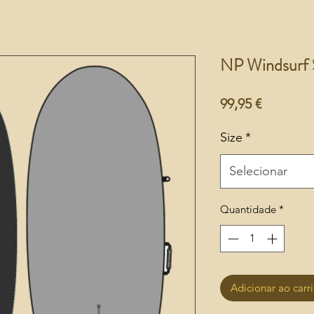
NP Windsurf S
Preço
99,95 €
Size
*
Selecionar
Quantidade
*
Adicionar ao carr