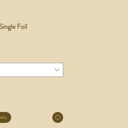
ingle Foil
inho