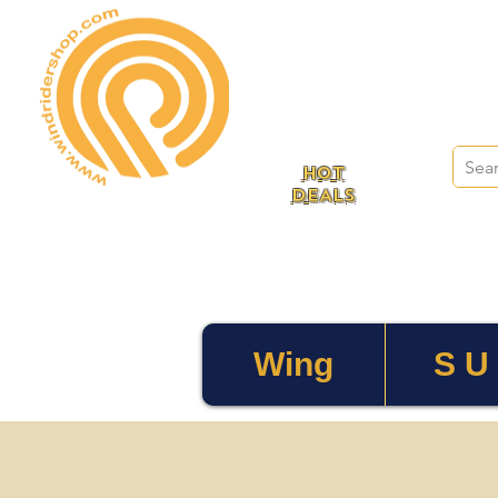
HOT
DEALS
Wing
S U