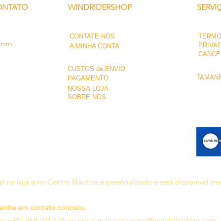
ONTATO
WINDRIDERSHOP
SERVI
CONTATE-NOS
TERMO
.com
PRIVA
A MINHA CONTA
CANCE
CUSTOS de ENVIO
TAMANH
PAGAMENTO
NOSSA LOJA
SOBRE NÓS
l na loja e no Centro Náutico é personalizado e está disponível m
 entre em contato conosco.
ne +351 968 401 435 ou por e-mail para
geral@windridershop.com