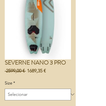
SEVERNE NANO 3 PRO
Preço
Preço
 2599,00 € 
1689,35 €
normal
promocional
Size
*