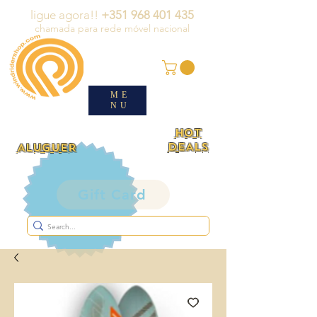
ligue agora!!
+351 968 401 435
chamada para rede móvel nacional
ME
NU
HOT
DEALS
ALUGUER
Gift Card