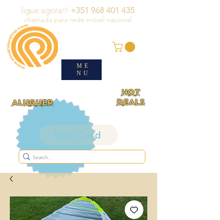
ligue agora!!
+351 968 401 435
chamada para rede móvel nacional
ME
NU
HOT
DEALS
ALUGUER
Gift Card