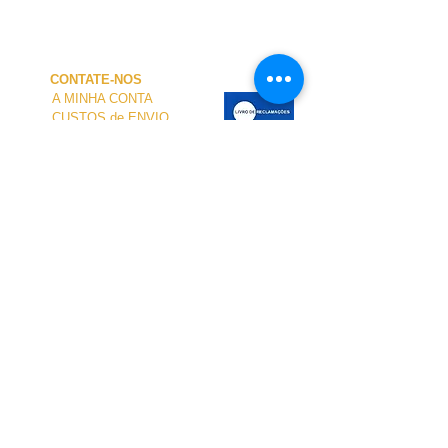
CONTATE-NOS
A MINHA CONTA
CUSTOS de ENVIO
PAGAMENTO
NOSSA LOJA
TERMOS e CONDIÇÕES
PRIVACIDADE
CANCELAMENTO
TAMANHO dos FATOS
SOBRE NÓS
O atendimento presencial na loja e no Centro
Náutico é personalizado e está disponível
mediante agendamento.
Para agendar sua visita, entre em contato
conosco.