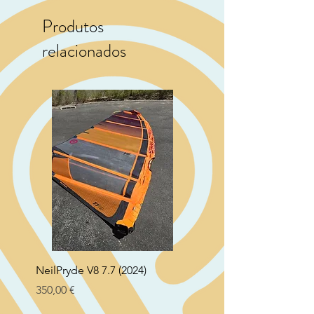
Produtos
relacionados
NeilPryde V8 7.7 (2024)
Neil Pryde Fusion 7.0 2
Preço
Preço
350,00 €
250,00 €