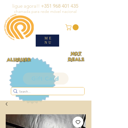
ligue agora!!
+351 968 401 435
chamada para rede móvel nacional
ME
NU
HOT
DEALS
ALUGUER
Gift Card