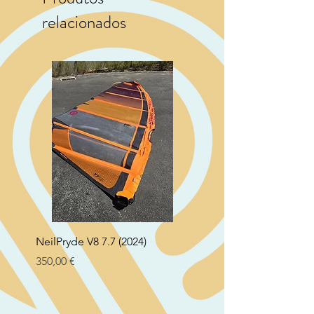
relacionados
NeilPryde V8 7.7 (2024)
Neil Pryde Fusion 7.0 2
Preço
Preço
350,00 €
250,00 €