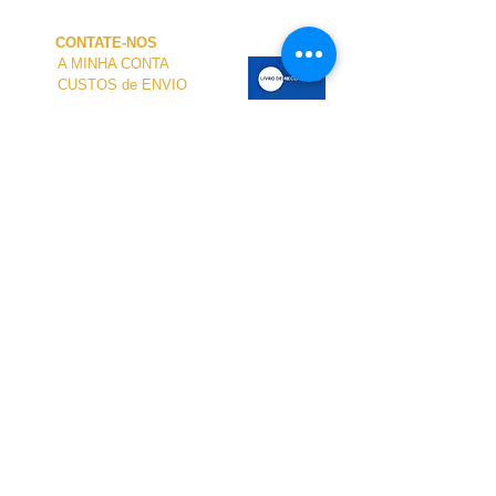
CONTATE-NOS
A MINHA CONTA
CUSTOS de ENVIO
PAGAMENTO
NOSSA LOJA
TERMOS e CONDIÇÕES
PRIVACIDADE
CANCELAMENTO
TAMANHO dos FATOS
SOBRE NÓS
O atendimento presencial na loja e no Centro
Náutico é personalizado e está disponível
mediante agendamento.
Para agendar sua visita, entre em contato
conosco.
pelo telefone
+351 968 401 435
ou por e-mail
para
geral@windridershop.com