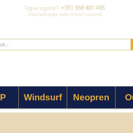
ligue agora!!
+351 968 401 435
chamada para rede móvel nacional
 P
Windsurf
Neopren
O