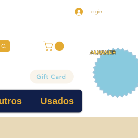
Login
ALUGUER
Gift Card
utros
Usados