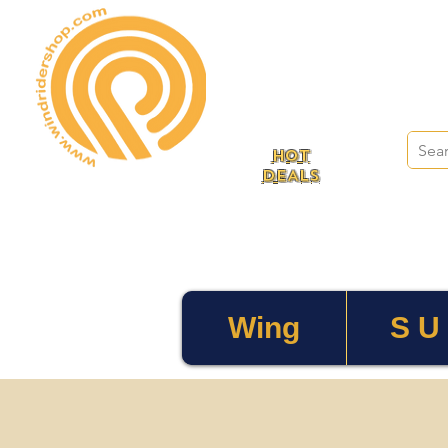
HOT
DEALS
Wing
S U