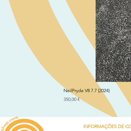
NeilPryde V8 7.7 (2024)
Preço
350,00 €
INFORMAÇÕES DE C