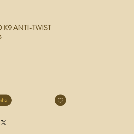
K9 ANTI-TWIST
s
inho