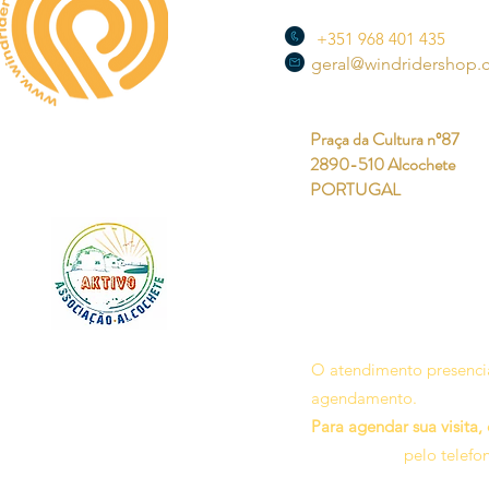
+351 968 401 435
geral@windridershop
Praça da Cultura nº87
2890-510 Alcochete
PORTUGAL
O atendimento presencia
agendamento.
Para agendar sua visita,
pelo telefo