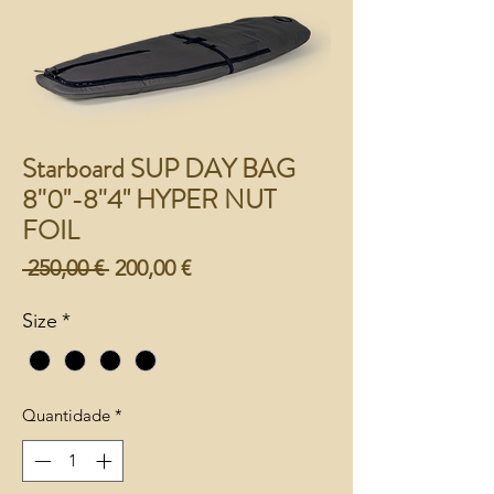
Starboard SUP DAY BAG
8''0"-8''4" HYPER NUT
FOIL
Preço
Preço
 250,00 € 
200,00 €
normal
promocional
Size
*
Quantidade
*