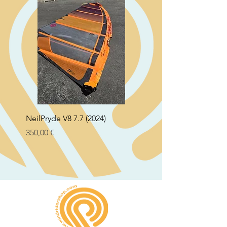
NeilPryde V8 7.7 (2024)
Neil Pryde Fusion 7.0 2
Preço
Preço
350,00 €
250,00 €