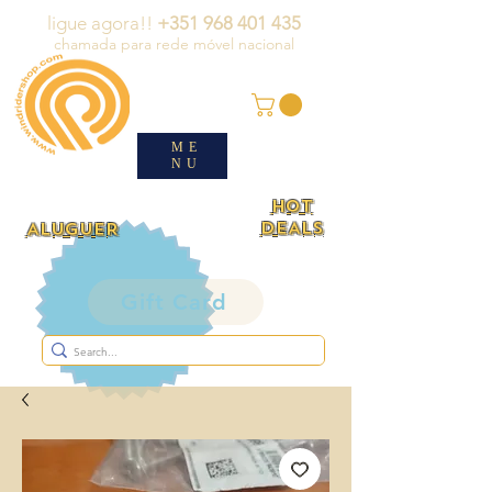
ligue agora!!
+351 968 401 435
chamada para rede móvel nacional
ME
NU
HOT
DEALS
ALUGUER
Gift Card