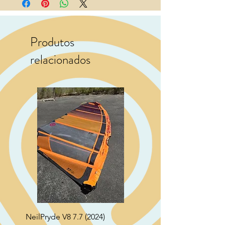
Produtos
relacionados
NeilPryde V8 7.7 (2024)
Neil Pryde Fusion 7.0 2