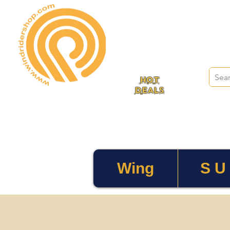
HOT
DEALS
Wing
S U