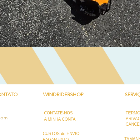
Visualização rápida
ONTATO
WINDRIDERSHOP
SERVI
CONTATE-NOS
TERMO
.com
PRIVA
A MINHA CONTA
CANCE
CUSTOS de ENVIO
TAMANH
PAGAMENTO