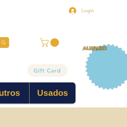
Login
ALUGUER
Gift Card
utros
Usados