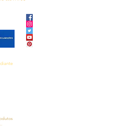
ediante
rodutos
..