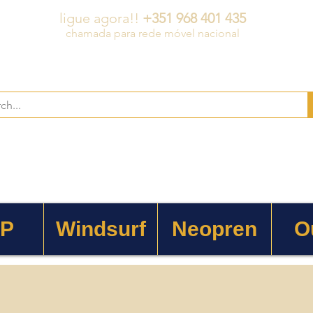
ligue agora!!
+351 968 401 435
chamada para rede móvel nacional
 P
Windsurf
Neopren
O