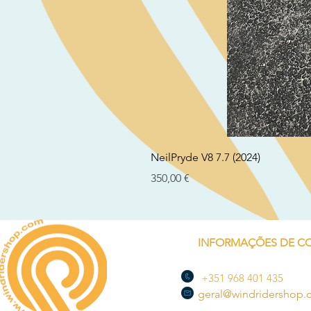
NeilPryde V8 7.7 (2024)
Preço
350,00 €
INFORMAÇÕES DE C
+351 968 401 435
geral@windridershop