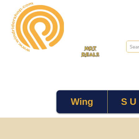
HOT
DEALS
Wing
S U