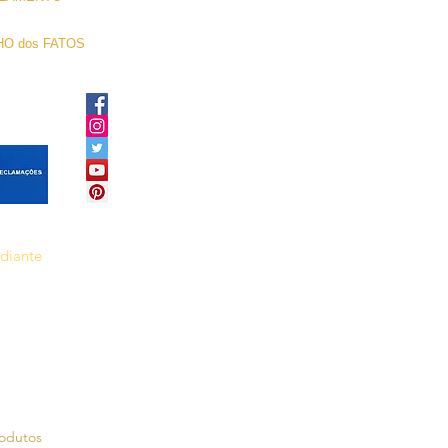
O dos FATOS
ediante
rodutos