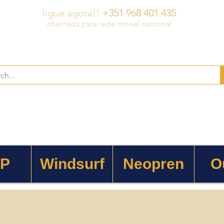
ligue agora!!
+351 968 401 435
chamada para rede móvel nacional
 P
Windsurf
Neopren
O