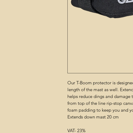
Our T-Boom protector is designe
length of the mast as well. Exte
helps reduce dings and damage t
from top of the line rip-stop can
foam padding to keep you and yo
Extends down mast 20 cm
VAT- 23%