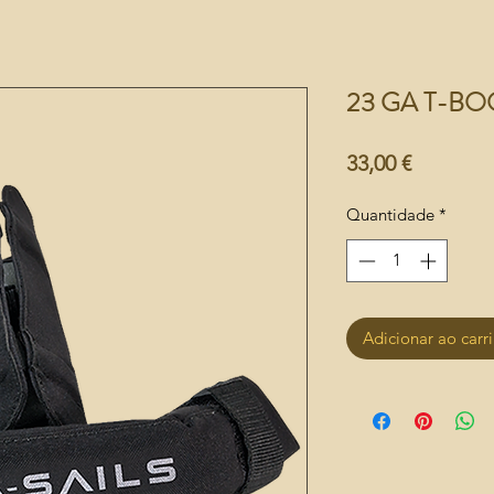
23 GA T-BOO
Preço
33,00 €
Quantidade
*
Adicionar ao carr