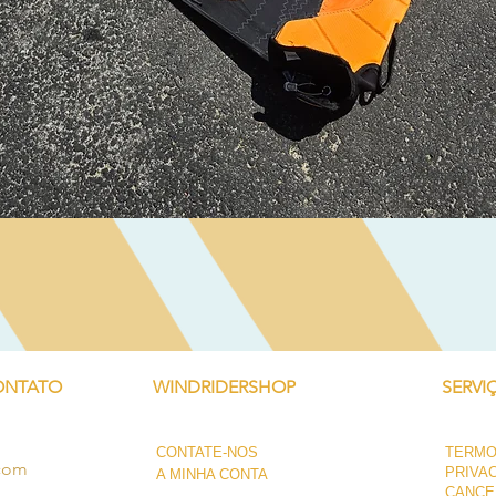
Visualização rápida
ONTATO
WINDRIDERSHOP
SERVI
CONTATE-NOS
TERMO
.com
PRIVA
A MINHA CONTA
CANCE