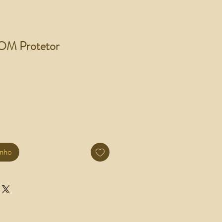
M Protetor
inho