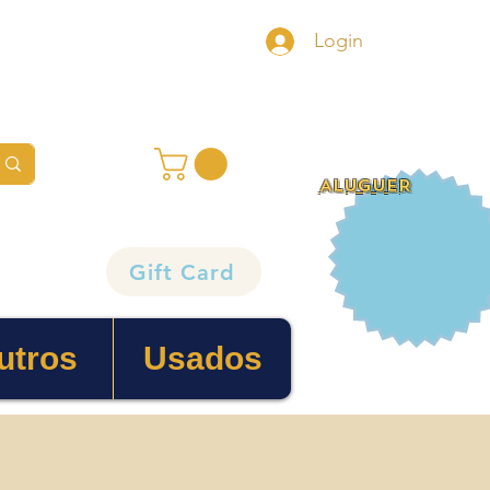
Login
ALUGUER
Gift Card
utros
Usados