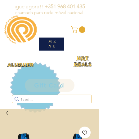
ligue agora!!
+351 968 401 435
chamada para rede móvel nacional
ME
NU
HOT
DEALS
ALUGUER
Gift Card