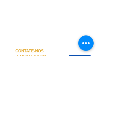
CONTATE-NOS
A MINHA CONTA
CUSTOS de ENVIO
PAGAMENTO
NOSSA LOJA
TERMOS e CONDIÇÕES
PRIVACIDADE
CANCELAMENTO
TAMANHO dos FATOS
SOBRE NÓS
O atendimento presencial na loja e no Centro
Náutico é personalizado e está disponível