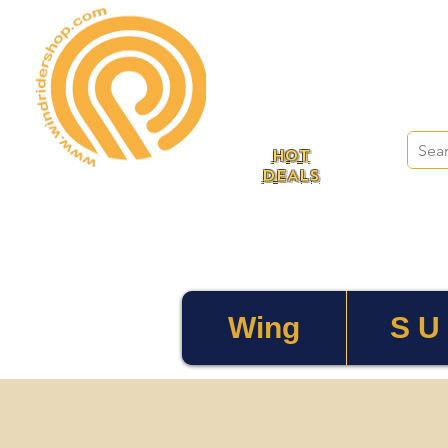
HOT
DEALS
Wing
S U