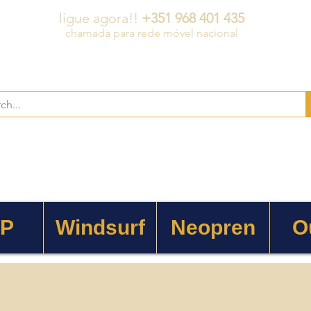
ligue agora!!
+351 968 401 435
chamada para rede móvel nacional
 P
Windsurf
Neopren
O