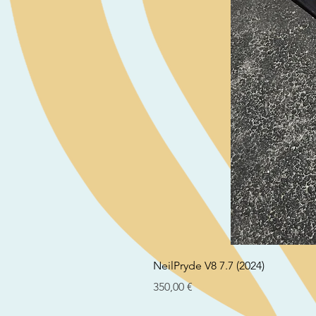
NeilPryde V8 7.7 (2024)
Preço
350,00 €