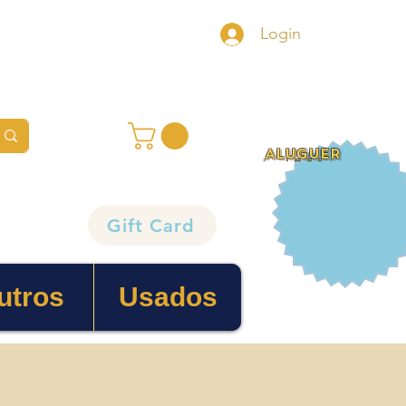
Login
ALUGUER
Gift Card
utros
Usados