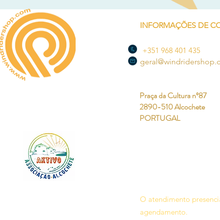
INFORMAÇÕES DE C
+351 968 401 435
geral@windridershop
Praça da Cultura nº87
2890-510 Alcochete
PORTUGAL
O atendimento presencia
agendamento.