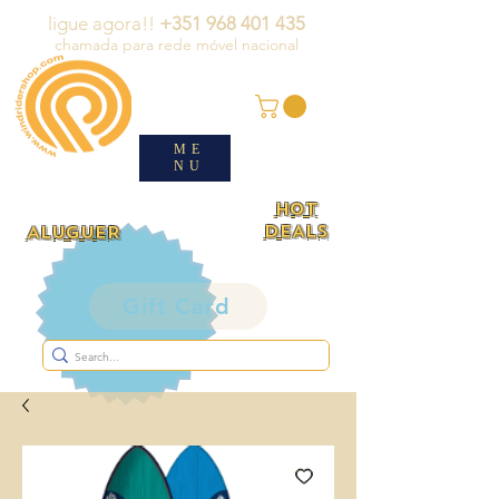
ligue agora!!
+351 968 401 435
chamada para rede móvel nacional
ME
NU
HOT
DEALS
ALUGUER
Gift Card