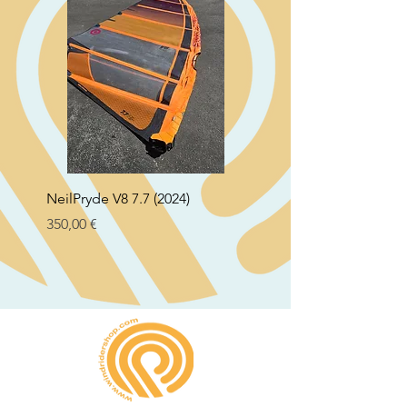
NeilPryde V8 7.7 (2024)
Neil Pryde Fusion 7.0 2
Preço
Preço
350,00 €
250,00 €