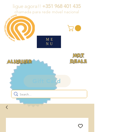
ligue agora!!
+351 968 401 435
chamada para rede móvel nacional
ME
NU
HOT
DEALS
ALUGUER
Gift Card