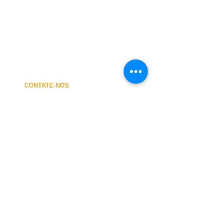
CONTATE-NOS
A MINHA CONTA
CUSTOS de ENVIO
PAGAMENTO
NOSSA LOJA
TERMOS e CONDIÇÕES
PRIVACIDADE
CANCELAMENTO
TAMANHO dos FATOS
SOBRE NÓS
O atendimento presencial na loja e no Centro