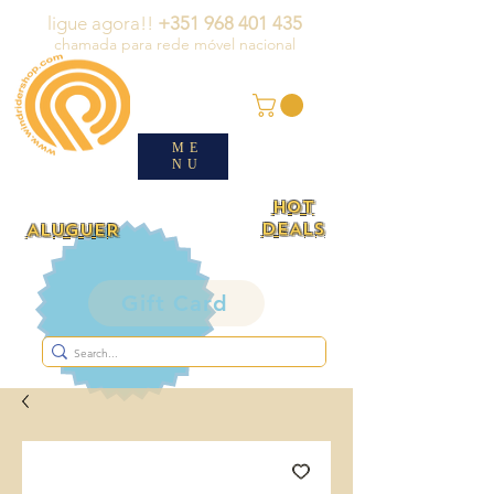
ligue agora!!
+351 968 401 435
chamada para rede móvel nacional
ME
NU
HOT
DEALS
ALUGUER
Gift Card