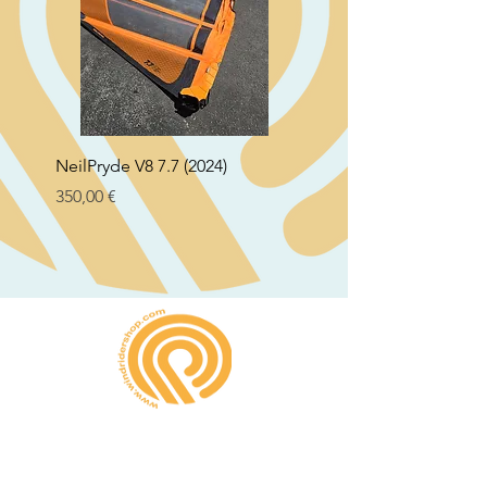
NeilPryde V8 7.7 (2024)
Neil Pryde Fusion 7.0 2
Preço
Preço
350,00 €
250,00 €