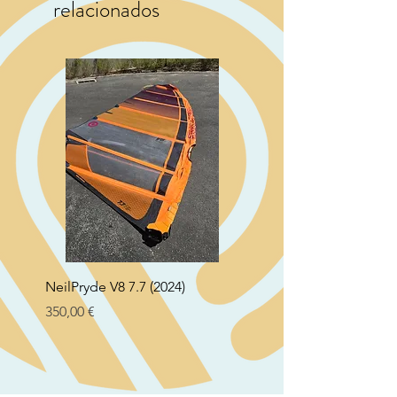
relacionados
NeilPryde V8 7.7 (2024)
Neil Pryde Fusion 7.0 2
Preço
Preço
350,00 €
250,00 €