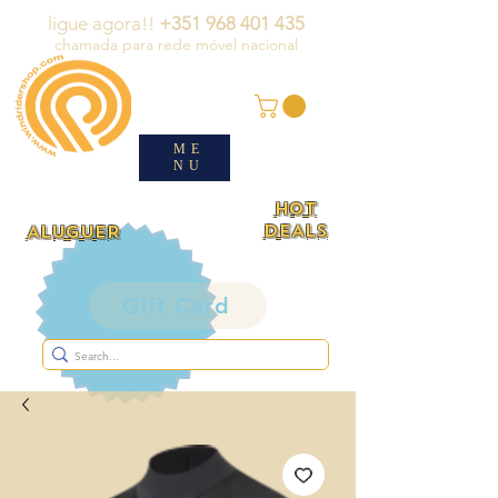
ligue agora!!
+351 968 401 435
chamada para rede móvel nacional
ME
NU
HOT
DEALS
ALUGUER
Gift Card