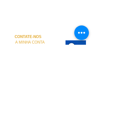
CONTATE-NOS
A MINHA CONTA
CUSTOS de ENVIO
PAGAMENTO
NOSSA LOJA
TERMOS e CONDIÇÕES
PRIVACIDADE
CANCELAMENTO
TAMANHO dos FATOS
SOBRE NÓS
O atendimento presencial na loja e no Centro
Náutico é personalizado e está disponível
mediante agendamento.