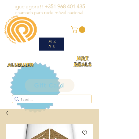
ligue agora!!
+351 968 401 435
chamada para rede móvel nacional
ME
NU
HOT
DEALS
ALUGUER
Gift Card