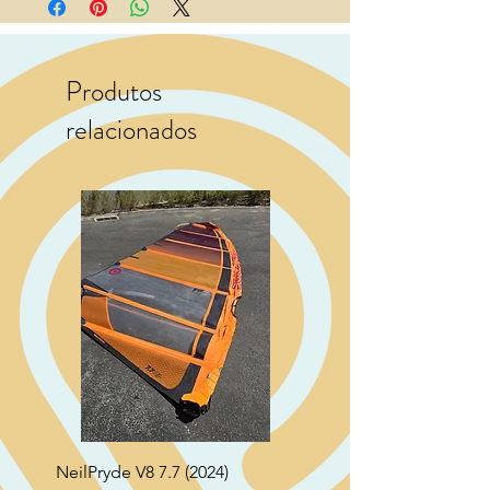
Produtos
relacionados
NeilPryde V8 7.7 (2024)
Neil Pryde Fusion 7.0 2