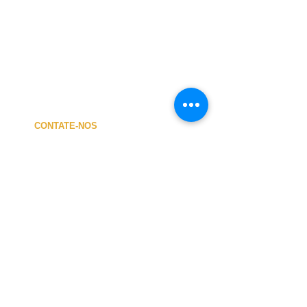
CONTATE-NOS
A MINHA CONTA
CUSTOS de ENVIO
PAGAMENTO
NOSSA LOJA
TERMOS e CONDIÇÕES
PRIVACIDADE
CANCELAMENTO
TAMANHO dos FATOS
SOBRE NÓS
O atendimento presencial na loja e no Centro