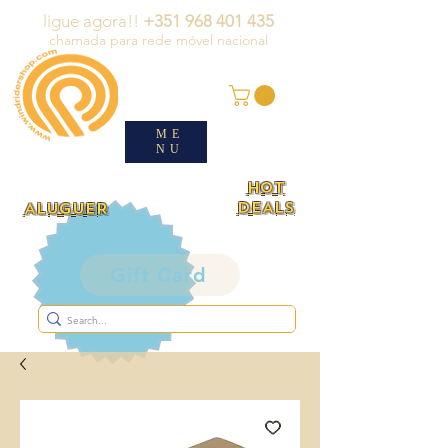
ligue agora!!
+351 968 401 435
chamada para rede móvel nacional
ME
NU
HOT
DEALS
ALUGUER
Gift Card