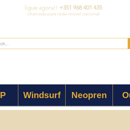
ligue agora!!
+351 968 401 435
chamada para rede móvel nacional
 P
Windsurf
Neopren
O