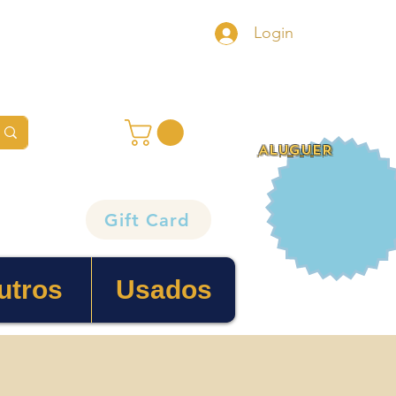
Login
ALUGUER
Gift Card
utros
Usados