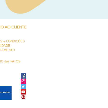
Preço
250,00 €
ÇO AO CLIENTE
S e CONDIÇÕES
CIDADE
LAMENTO
O dos FATOS