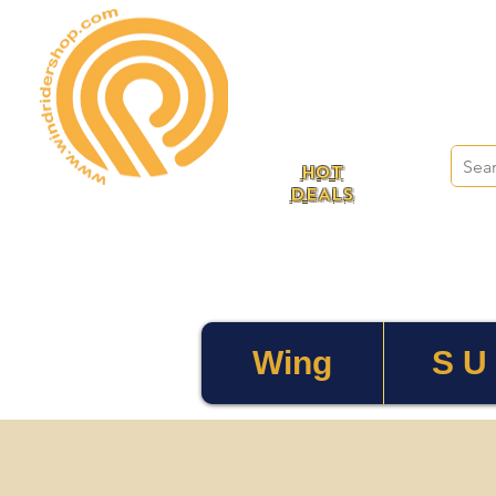
HOT
DEALS
Wing
S U