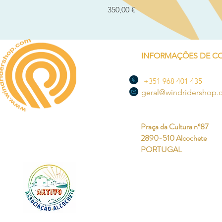
Preço
350,00 €
INFORMAÇÕES DE C
+351 968 401 435
geral@windridershop
Praça da Cultura nº87
2890-510 Alcochete
PORTUGAL