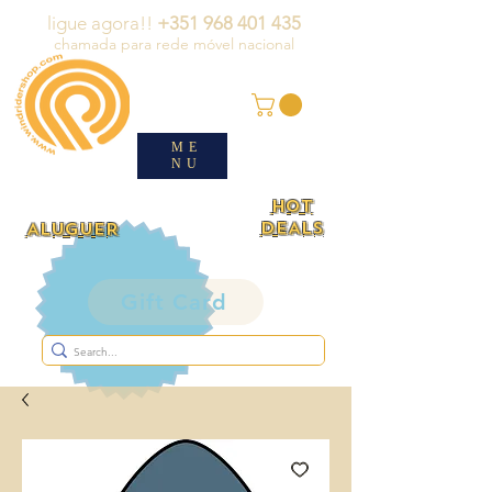
ligue agora!!
+351 968 401 435
chamada para rede móvel nacional
ME
NU
HOT
DEALS
ALUGUER
Gift Card