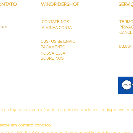
ONTATO
WINDRIDERSHOP
SERVI
CONTATE-NOS
TERMO
.com
PRIVA
A MINHA CONTA
CANCE
CUSTOS de ENVIO
TAMANH
PAGAMENTO
NOSSA LOJA
SOBRE NÓS
l na loja e no Centro Náutico é personalizado e está disponível m
 entre em contato conosco.
ne +351 968 401 435 ou por e-mail para
geral@windridershop.com