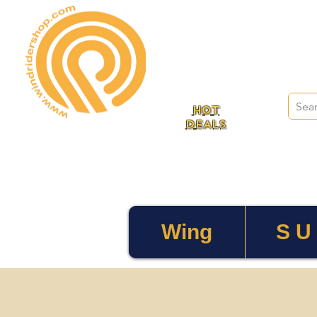
HOT
DEALS
Wing
S U