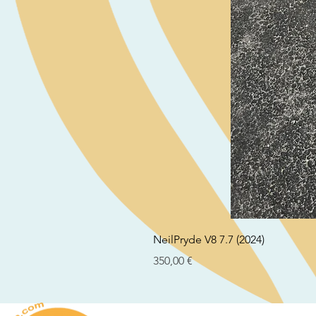
NeilPryde V8 7.7 (2024)
Preço
350,00 €