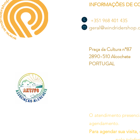
INFORMAÇÕES DE C
+351 968 401 435
geral@windridershop
Praça da Cultura nº87
2890-510 Alcochete
PORTUGAL
O atendimento presencia
agendamento.
Para agendar sua visita,
pelo telefo