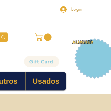
Login
ALUGUER
Gift Card
utros
Usados