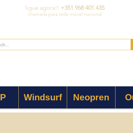
ligue agora!!
+351 968 401 435
chamada para rede móvel nacional
 P
Windsurf
Neopren
O