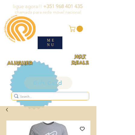
ligue agora!!
+351 968 401 435
chamada para rede móvel nacional
ME
NU
HOT
DEALS
ALUGUER
Gift Card