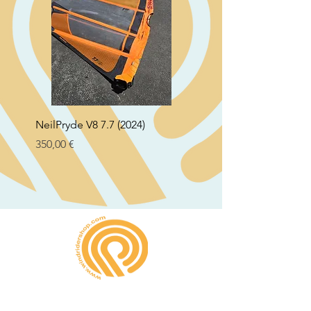
NeilPryde V8 7.7 (2024)
Neil Pryde Fusion 7.0 2
Preço
Preço
350,00 €
250,00 €