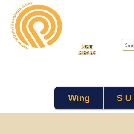
HOT
DEALS
Wing
S U