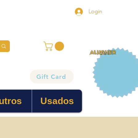
Login
ALUGUER
Gift Card
utros
Usados