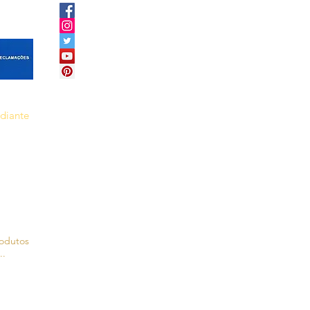
ediante
rodutos
..