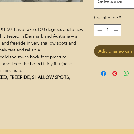
Selecionar
Quantidade
*
XT-50, has a rake of 50 degrees and a new
ughly tested in Denmark and Australia – a
and freeride in very shallow spots and
ely fast and reliable!
Adicionar ao carr
 Avoid too much back-foot pressure –
– and keep the board fairly flat (nose
d spin-outs.
EED, FREERIDE, SHALLOW SPOTS,