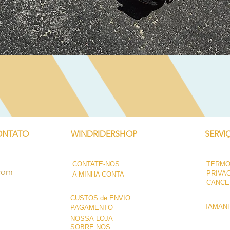
Visualização rápida
ONTATO
WINDRIDERSHOP
SERVI
CONTATE-NOS
TERMO
.com
PRIVA
A MINHA CONTA
CANCE
CUSTOS de ENVIO
TAMANH
PAGAMENTO
NOSSA LOJA
SOBRE NÓS