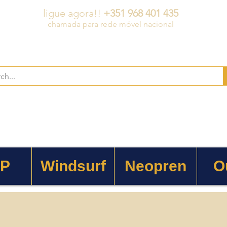
ligue agora!!
+351 968 401 435
chamada para rede móvel nacional
 P
Windsurf
Neopren
O