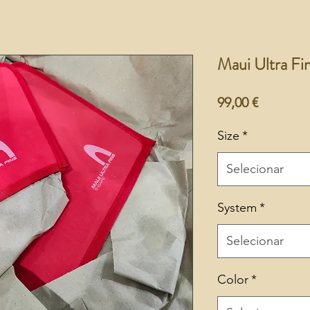
Maui Ultra Fi
Preço
99,00 €
Size
*
Selecionar
System
*
Selecionar
Color
*