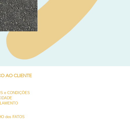
Neil Pryde Fusion 7.0 2023
Preço
250,00 €
ÇO AO CLIENTE
S e CONDIÇÕES
CIDADE
LAMENTO
O dos FATOS