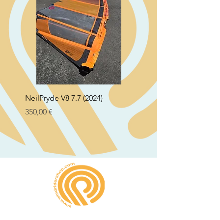
NeilPryde V8 7.7 (2024)
Neil Pryde Fusion 7.0 2
Preço
Preço
350,00 €
250,00 €