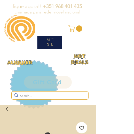
ligue agora!!
+351 968 401 435
chamada para rede móvel nacional
ME
NU
HOT
DEALS
ALUGUER
Gift Card