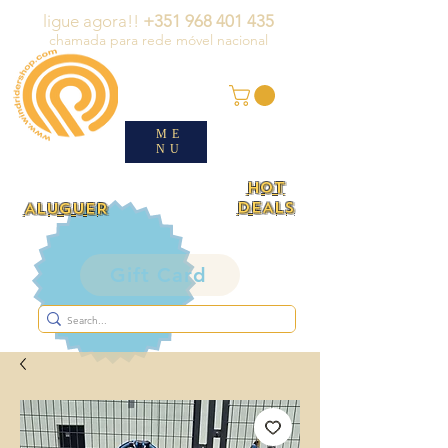
ligue agora!!
+351 968 401 435
chamada para rede móvel nacional
ME
NU
HOT
DEALS
ALUGUER
Gift Card