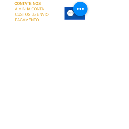
CONTATE-NOS
A MINHA CONTA
CUSTOS de ENVIO
PAGAMENTO
NOSSA LOJA
TERMOS e CONDIÇÕES
PRIVACIDADE
CANCELAMENTO
TAMANHO dos FATOS
SOBRE NÓS
O atendimento presencial na loja e no Centro
Náutico é personalizado e está disponível
mediante agendamento.
Para agendar sua visita, entre em contato
conosco.
pelo telefone
+351 968 401 435
ou por e-mail
para
geral@windridershop.com
A nossa loja online tem ajudado clientes de