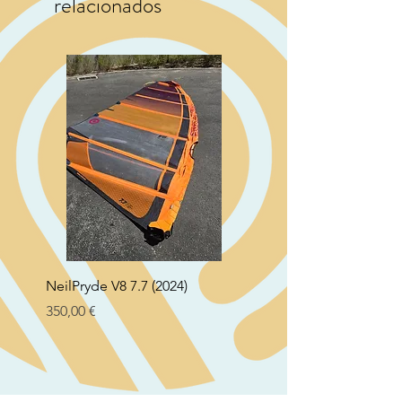
relacionados
NeilPryde V8 7.7 (2024)
Neil Pryde Fusion 7.0 2
Preço
Preço
350,00 €
250,00 €