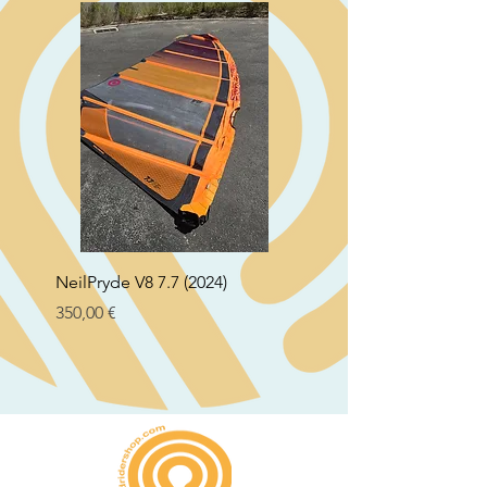
NeilPryde V8 7.7 (2024)
Neil Pryde Fusion 7.0 2
Preço
Preço
350,00 €
250,00 €