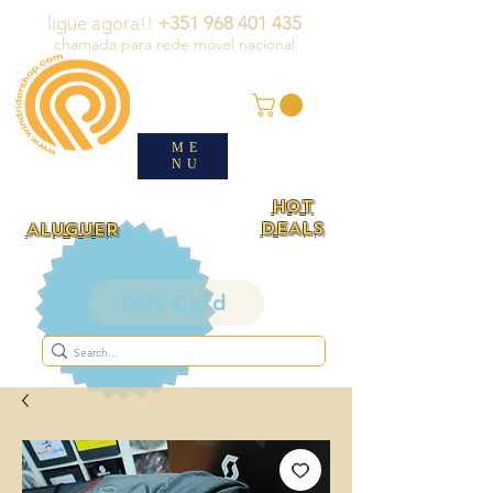
ligue agora!!
+351 968 401 435
chamada para rede móvel nacional
ME
NU
HOT
DEALS
ALUGUER
Gift Card