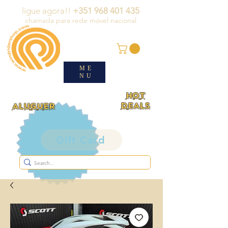
ligue agora!!
+351 968 401 435
chamada para rede móvel nacional
ME
NU
HOT
DEALS
ALUGUER
Gift Card