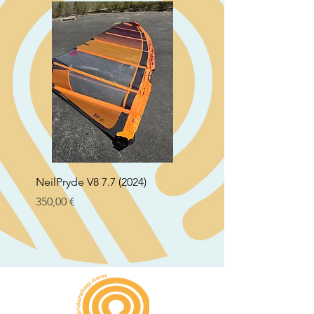
NeilPryde V8 7.7 (2024)
Neil Pryde Fusion 7.0 2
Preço
Preço
350,00 €
250,00 €