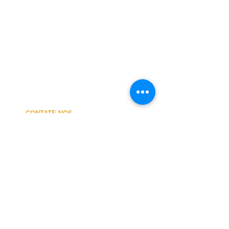
CONTATE-NOS
A MINHA CONTA
CUSTOS de ENVIO
PAGAMENTO
NOSSA LOJA
TERMOS e CONDIÇÕES
PRIVACIDADE
CANCELAMENTO
TAMANHO dos FATOS
SOBRE NÓS