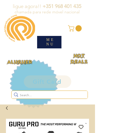
ligue agora!!
+351 968 401 435
chamada para rede móvel nacional
ME
NU
HOT
DEALS
ALUGUER
Gift Card