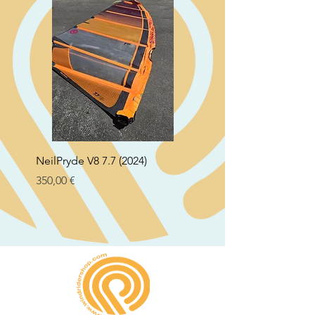
NeilPryde V8 7.7 (2024)
Neil Pryde Fusion 7.0 2
Preço
Preço
350,00 €
250,00 €