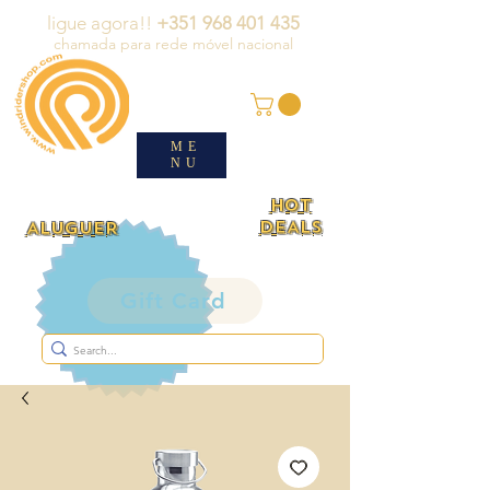
ligue agora!!
+351 968 401 435
chamada para rede móvel nacional
ME
NU
HOT
DEALS
ALUGUER
Gift Card