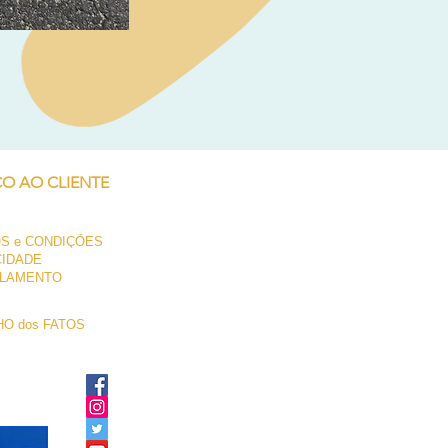
Neil Pryde Fusion 7.0 2023
Preço
250,00 €
ÇO AO CLIENTE
S e CONDIÇÕES
CIDADE
LAMENTO
O dos FATOS