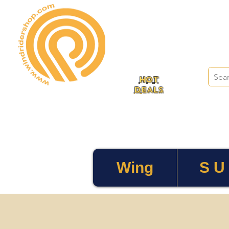
HOT
DEALS
Wing
S U