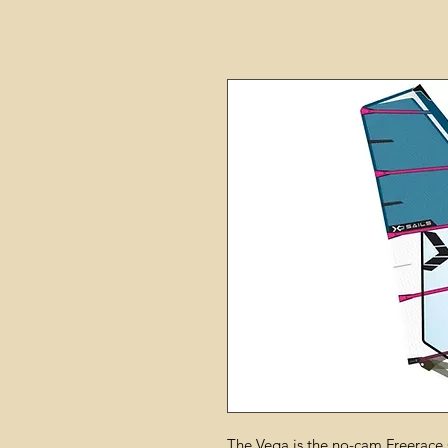
The Vega is the no-cam Freerace sai