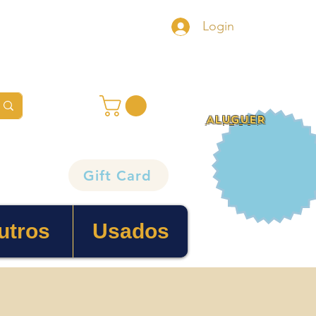
Login
ALUGUER
Gift Card
utros
Usados