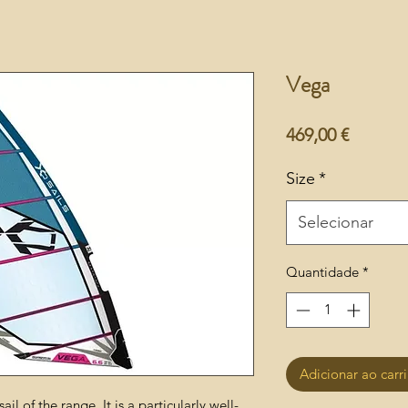
Vega
Preço
469,00 €
Size
*
Selecionar
Quantidade
*
Adicionar ao carr
l of the range. It is a particularly well-