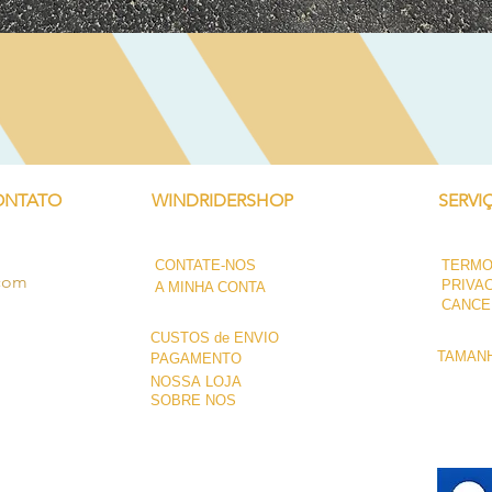
Visualização rápida
ONTATO
WINDRIDERSHOP
SERVI
CONTATE-NOS
TERMO
.com
PRIVA
A MINHA CONTA
CANCE
CUSTOS de ENVIO
TAMANH
PAGAMENTO
NOSSA LOJA
SOBRE NÓS