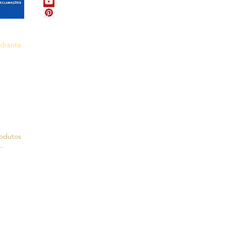
ediante
rodutos
..