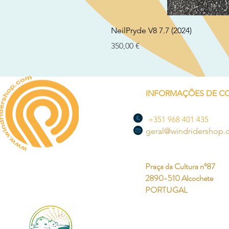
NeilPryde V8 7.7 (2024)
Preço
350,00 €
INFORMAÇÕES DE C
+351 968 401 435
geral@windridershop
Praça da Cultura nº87
2890-510 Alcochete
PORTUGAL