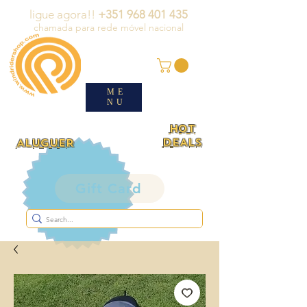
ligue agora!!
+351 968 401 435
chamada para rede móvel nacional
ME
NU
HOT
DEALS
ALUGUER
Gift Card