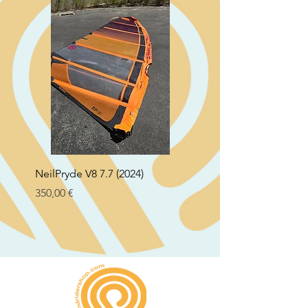
NeilPryde V8 7.7 (2024)
Neil Pryde Fusion 7.0 2
Preço
Preço
350,00 €
250,00 €