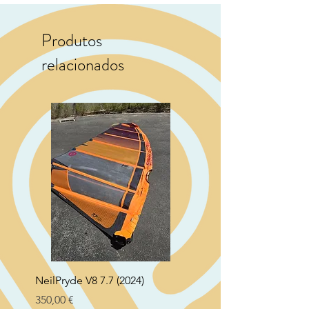
Produtos
relacionados
NeilPryde V8 7.7 (2024)
Neil Pryde Fusion 7.0 2
Preço
Preço
350,00 €
250,00 €