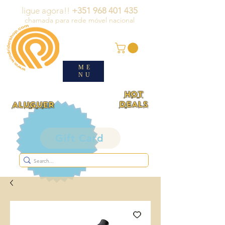
ligue agora!!
+351 968 401 435
chamada para rede móvel nacional
ME
NU
HOT
DEALS
ALUGUER
Gift Card