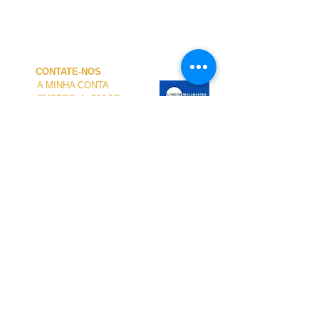
CONTATE-NOS
A MINHA CONTA
CUSTOS de ENVIO
PAGAMENTO
NOSSA LOJA
TERMOS e CONDIÇÕES
PRIVACIDADE
CANCELAMENTO
TAMANHO dos FATOS
SOBRE NÓS
O atendimento presencial na loja e no Centro
Náutico é personalizado e está disponível
mediante agendamento.
Para agendar sua visita, entre em contato