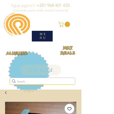
ligue agora!!
+351 968 401 435
chamada para rede móvel nacional
ME
NU
HOT
DEALS
ALUGUER
Gift Card