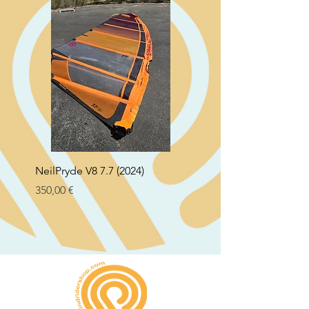
NeilPryde V8 7.7 (2024)
Neil Pryde Fusion 7.0 2
Preço
Preço
350,00 €
250,00 €