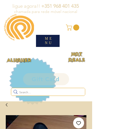
ligue agora!!
+351 968 401 435
chamada para rede móvel nacional
ME
NU
HOT
DEALS
ALUGUER
Gift Card