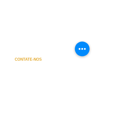
CONTATE-NOS
A MINHA CONTA
CUSTOS de ENVIO
PAGAMENTO
NOSSA LOJA
TERMOS e CONDIÇÕES
PRIVACIDADE
CANCELAMENTO
TAMANHO dos FATOS
SOBRE NÓS