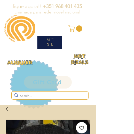
ligue agora!!
+351 968 401 435
chamada para rede móvel nacional
ME
NU
HOT
DEALS
ALUGUER
Gift Card