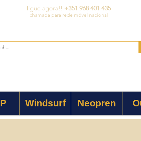
ligue agora!!
+351 968 401 435
chamada para rede móvel nacional
 P
Windsurf
Neopren
O