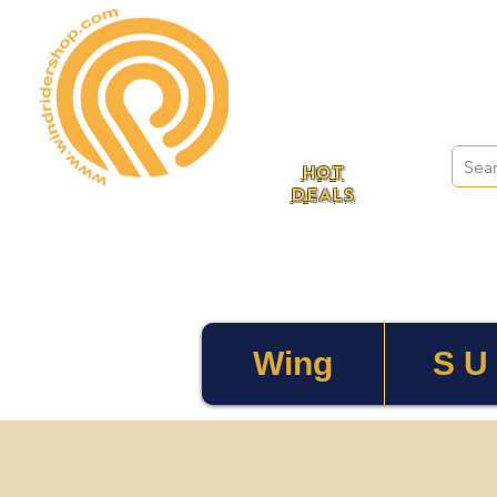
HOT
DEALS
Wing
S U