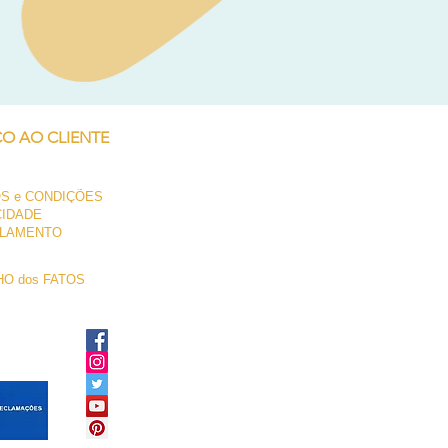
Neil Pryde Fusion 7.0 2023
Preço
250,00 €
ÇO AO CLIENTE
S e CONDIÇÕES
CIDADE
LAMENTO
O dos FATOS