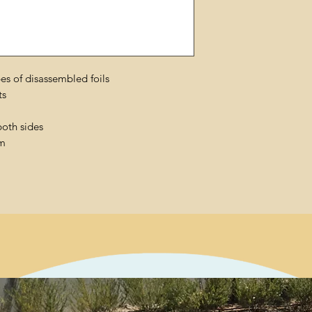
pes of disassembled foils
ts
both sides
cm