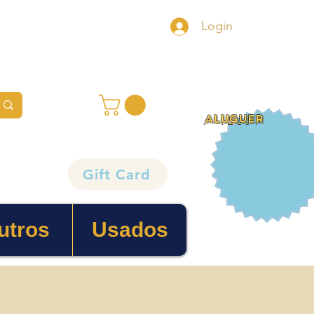
Login
ALUGUER
Gift Card
utros
Usados