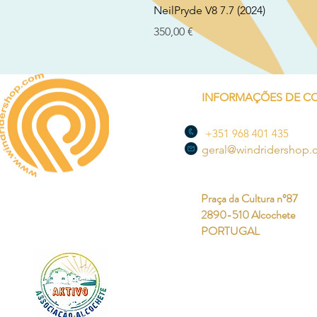
NeilPryde V8 7.7 (2024)
Preço
350,00 €
INFORMAÇÕES DE C
+351 968 401 435
geral@windridershop
Praça da Cultura nº87
2890-510 Alcochete
PORTUGAL