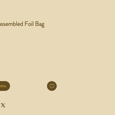
sembled Foil Bag
inho